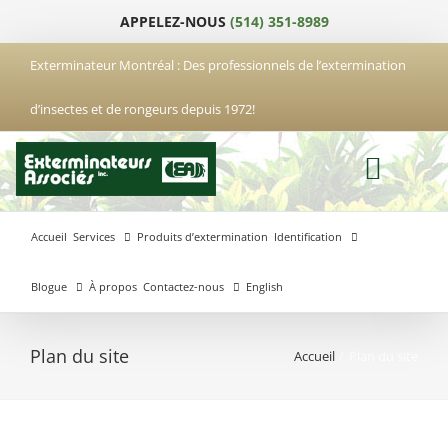
Passer
APPELEZ-NOUS
(514) 351-8989
au
contenu
Exterminateur Montréal : Des professionnels de l’extermination
d’insectes et de rongeurs depuis 1972!
Accueil
Services
Produits d’extermination
Identification
Blogue
À propos
Contactez-nous
English
Plan du site
Accueil
Plan du site
Exterminateur
Exterminateur
Exterminateur
Anjou
Boucherville
Laval
Exterminateur
Exterminateur
Hochelaga-
Brossard