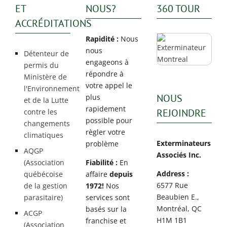
ET
NOUS?
360 TOUR
ACCRÉDITATIONS
Rapidité :
Nous
nous
Détenteur de
engageons à
permis du
répondre à
Ministère de
votre appel le
l'Environnement
NOUS
plus
et de la Lutte
rapidement
REJOINDRE
contre les
possible pour
changements
règler votre
climatiques
Exterminateurs
problème
AQGP
Associés Inc.
(Association
Fiabilité :
En
Address :
québécoise
affaire
depuis
6577 Rue
de la gestion
1972!
Nos
Beaubien E.,
parasitaire)
services sont
Montréal, QC
basés sur la
ACGP
H1M 1B1
franchise et
(Association