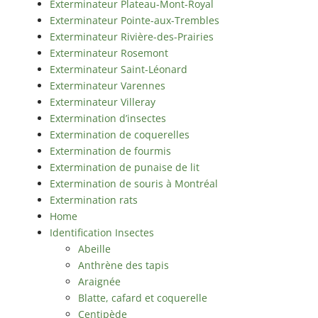
Exterminateur Plateau-Mont-Royal
Rosemont / La
Exterminateur Pointe-aux-Trembles
Petite Patrie
Exterminateur Rivière-des-Prairies
Exterminateur
Exterminateur Rosemont
Rivière-des-
Exterminateur Saint-Léonard
Prairies
Exterminateur Varennes
Exterminateur
Exterminateur Villeray
St-Léonard
Extermination d’insectes
Extermination de coquerelles
Extermination de fourmis
Extermination de punaise de lit
Extermination de souris à Montréal
Extermination rats
Home
Identification Insectes
Abeille
Anthrène des tapis
Araignée
Blatte, cafard et coquerelle
Centipède