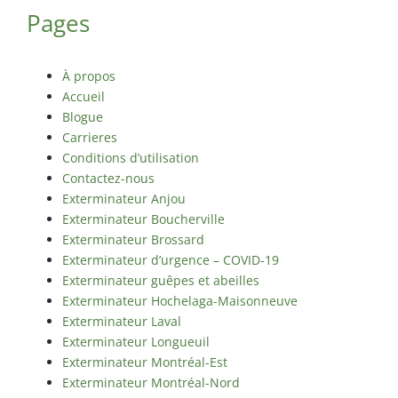
Maisonneuve
Pages
Exterminateur
Exterminateur
Longueuil
Montréal-
Exterminateur
À propos
Nord
Varennes
Accueil
Exterminateur
Blogue
Montréal-Est
Carrieres
Conditions d’utilisation
Exterminateur
Contactez-nous
Plateau-Mont-
Exterminateur Anjou
Royal
Exterminateur Boucherville
Exterminateur
Exterminateur Brossard
Pointe-aux-
Exterminateur d’urgence – COVID-19
Trembles
Exterminateur guêpes et abeilles
Exterminateur
Exterminateur Hochelaga-Maisonneuve
Villeray-St-
Exterminateur Laval
Michel-Parc-
Exterminateur Longueuil
Extension
Exterminateur Montréal-Est
Exterminateur Montréal-Nord
Exterminateur