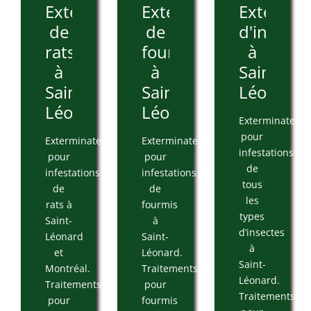
Extermination
Extermination
Extermin
de
de
d'insecte
rats
fourmis
à
à
à
Saint-
Saint-
Saint-
Léonard
Léonard
Léonard
Exterminateur
pour
Exterminateur
Exterminateur
infestations
pour
pour
de
infestations
infestations
tous
de
de
les
rats à
fourmis
types
Saint-
à
d’insectes
Léonard
Saint-
à
et
Léonard.
Saint-
Montréal.
Traitements
Léonard.
Traitements
pour
Traitements
pour
fourmis