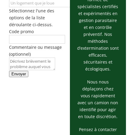
spécialistes certifiés
Sélectionnez l'une des
et expérimentés en
options de la liste
gestion parasitaire
déroulante ci-dessus.
et en contrôle
Code promo
préventif. Nos
méthodes
Commentaire ou message
d’extermination sont
(optionnel)
efficaces,
sécuritaires et
écologiques.
Envoyer
Nous nous
déplaçons chez
vous rapidement
avec un camion non
identifié pour agir
en toute discrétion.
Pensez à contacter