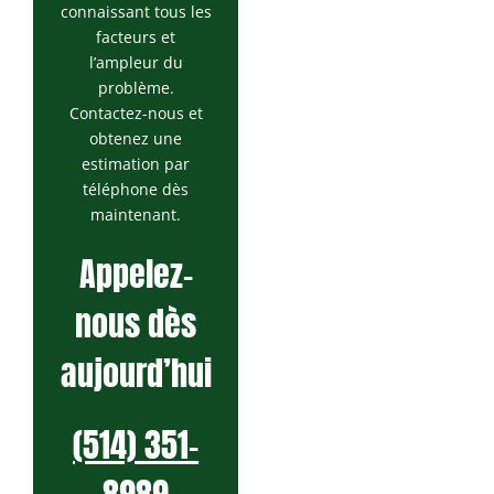
connaissant tous les
facteurs et
l’ampleur du
problème.
Contactez-nous et
obtenez une
estimation par
téléphone dès
maintenant.
Appelez-
nous dès
aujourd’hui
(514) 351-