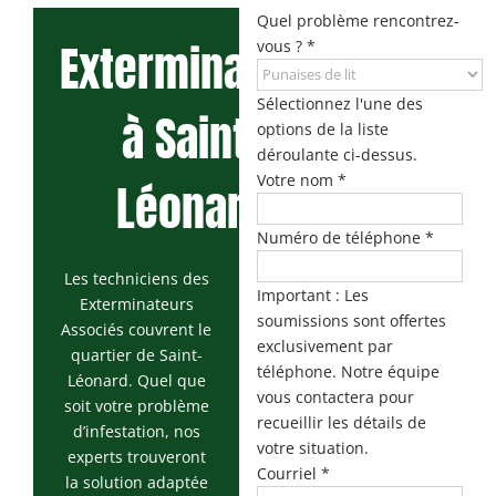
Maisonneuve
Quel problème rencontrez-
Exterminateur
Exterminateur
vous ?
*
Exterminateur
Longueuil
Montréal-
Exterminateur
Nord
Sélectionnez l'une des
à Saint-
Varennes
options de la liste
Exterminateur
déroulante ci-dessus.
Montréal-Est
Votre nom
*
Léonard
Exterminateur
Plateau-Mont-
Numéro de téléphone
*
Royal
Les techniciens des
Exterminateur
Important : Les
Exterminateurs
Pointe-aux-
soumissions sont offertes
Associés couvrent le
Trembles
exclusivement par
quartier de Saint-
téléphone. Notre équipe
Exterminateur
Léonard. Quel que
Villeray-St-
vous contactera pour
soit votre problème
Michel-Parc-
recueillir les détails de
d’infestation, nos
Extension
votre situation.
experts trouveront
Courriel
*
Exterminateur
la solution adaptée