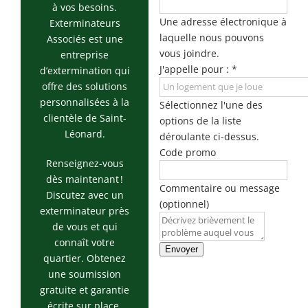
Rosemont / La
à vos besoins.
Petite Patrie
Une adresse électronique à
Exterminateurs
laquelle nous pouvons
Associés est une
Exterminateur
vous joindre.
entreprise
Rivière-des-
J'appelle pour :
*
d’extermination qui
Prairies
offre des solutions
Exterminateur
personnalisées à la
Sélectionnez l'une des
St-Léonard
clientèle de Saint-
options de la liste
Léonard.
déroulante ci-dessus.
Code promo
Renseignez-vous
dès maintenant !
Commentaire ou message
Discutez avec un
(optionnel)
exterminateur près
de vous et qui
connaît votre
Envoyer
quartier. Obtenez
une soumission
gratuite et garantie
écrite sur place.