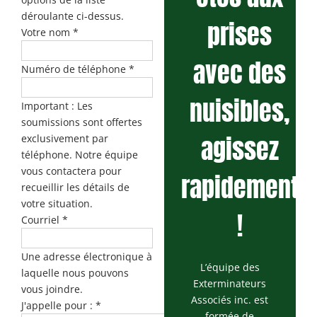
déroulante ci-dessus.
prises
Votre nom
*
avec des
Numéro de téléphone
*
nuisibles,
Important : Les
soumissions sont offertes
agissez
exclusivement par
téléphone. Notre équipe
vous contactera pour
rapidement
recueillir les détails de
votre situation.
!
Courriel
*
Une adresse électronique à
L’équipe des
laquelle nous pouvons
Exterminateurs
vous joindre.
Associés inc. est
J'appelle pour :
*
formée de