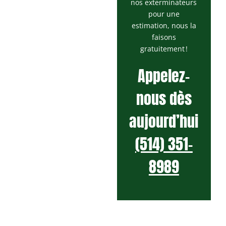
nos exterminateurs
pour une
estimation, nous la
faisons
gratuitement !
Appelez-
nous dès
aujourd’hui
(514) 351-
8989