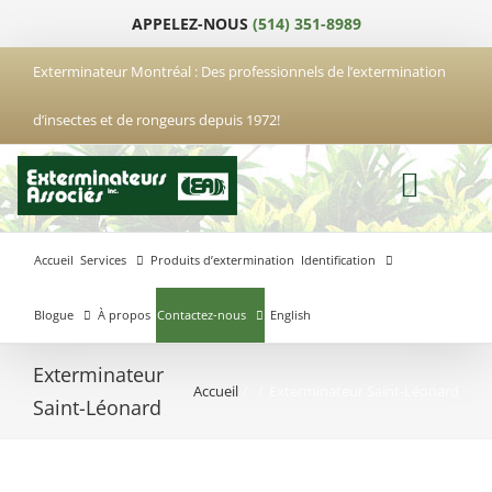
Passer
APPELEZ-NOUS
(514) 351-8989
au
contenu
Exterminateur Montréal : Des professionnels de l’extermination
d’insectes et de rongeurs depuis 1972!
Accueil
Services
Produits d’extermination
Identification
Blogue
À propos
Contactez-nous
English
Exterminateur
Accueil
Exterminateur Saint-Léonard
Exterminateur
Exterminateur
Exterminateur
Saint-Léonard
Anjou
Boucherville
Laval
Exterminateur
Exterminateur
Hochelaga-
Brossard