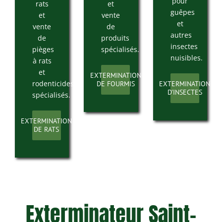
pour
rats
et
guêpes
et
vente
et
vente
de
autres
de
produits
insectes
pièges
spécialisés.
nuisibles.
à rats
et
EXTERMINATION
rodenticides
DE FOURMIS
EXTERMINATION
D'INSECTES
spécialisés.
EXTERMINATION
DE RATS
Exterminateur Saint-