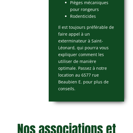
Pièges mécaniques
pour rongeurs
Rodenticides
Il est toujours préférable de
faire appel à un
exterminateur à Saint-
Léonard, qui pourra vous
expliquer comment les
utiliser de manière
optimale. Passez à notre
location au 6577 rue
Beaubien E. pour plus de
conseils.
Nos associations et