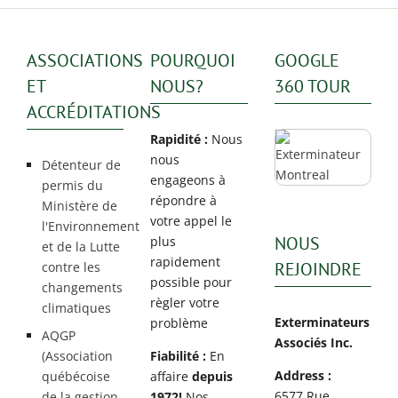
ASSOCIATIONS
POURQUOI
GOOGLE
ET
NOUS?
360 TOUR
ACCRÉDITATIONS
Rapidité :
Nous
nous
Détenteur de
engageons à
permis du
répondre à
Ministère de
votre appel le
l'Environnement
NOUS
plus
et de la Lutte
rapidement
REJOINDRE
contre les
possible pour
changements
règler votre
climatiques
Exterminateurs
problème
AQGP
Associés Inc.
(Association
Fiabilité :
En
Address :
québécoise
affaire
depuis
6577 Rue
de la gestion
1972!
Nos