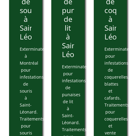
de
de
de
souris
punaises
coquerel
à
de
à
Saint-
lit
Saint-
Léonard
à
Léonard
Saint-
Exterminateur
Exterminateur
Léonard
à
pour
Montréal
infestations
Exterminateur
pour
de
pour
infestations
coquerelles,
infestations
de
blattes
de
souris
et
punaises
à
cafards.
de lit
Saint-
Traitements
à
Léonard.
pour
Saint-
Traitements
coquerelles
Léonard.
pour
et
Traitements
souris
vente