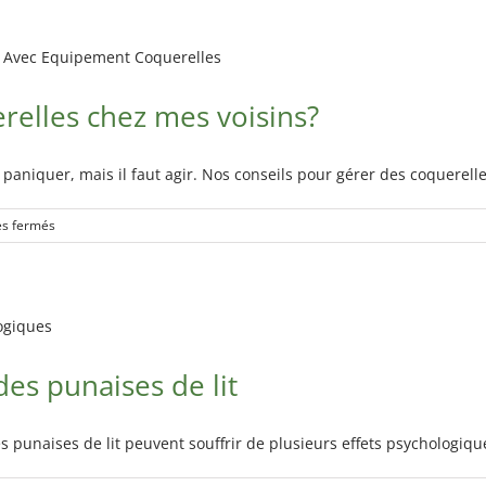
la
population
de
rats
uerelles chez mes voisins?
à
Montréal
en
2025:
as paniquer, mais il faut agir. Nos conseils pour gérer des coquerell
quoi
faire?
sur
s fermés
Quoi
faire
s’il
y
a
des
des punaises de lit
coquerelles
chez
mes
voisins?
des punaises de lit peuvent souffrir de plusieurs effets psychologiq