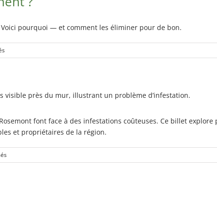
nent ?
2025
à
Montréal
? Voici pourquoi — et comment les éliminer pour de bon.
sur
és
Pourquoi
les
souris
reviennent
?
emont font face à des infestations coûteuses. Ce billet explore 
les et propriétaires de la région.
sur
més