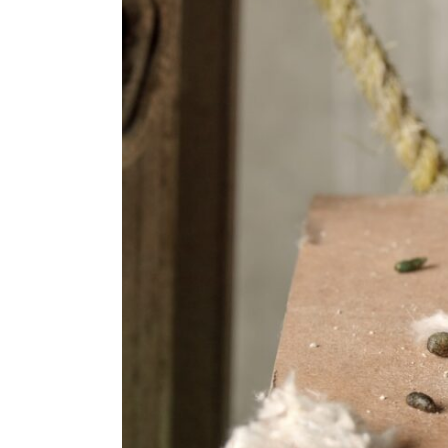
Exterminateur Pointe-aux-Trembles
Exterminateur Villeray-St-Michel-Parc-Extens
Exterminateur Rosemont / La Petite Patrie
Exterminateur Rivière-des-Prairies
Exterminateur St-Léonard