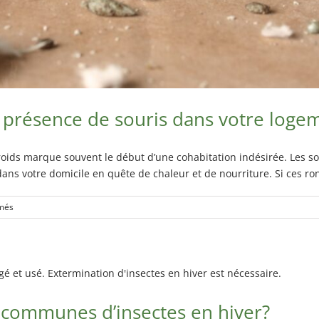
a présence de souris dans votre loge
oids marque souvent le début d’une cohabitation indésirée. Les sou
 dans votre domicile en quête de chaleur et de nourriture. Si ces ro
sur
més
Les
signes
qui
indiquent
la
présence
s communes d’insectes en hiver?
de