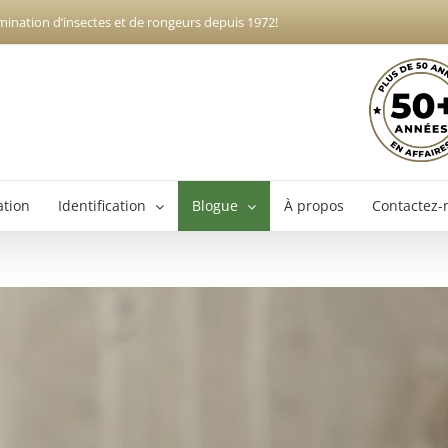
mination d’insectes et de rongeurs depuis 1972!
ation
Identification
Blogue
À propos
Contactez-
Exterminateur Boucherville
Ex
Exterminateur Brossard
Exterminateur Longueuil
Exterminateur Varennes