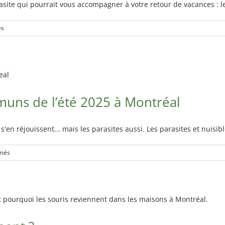
arasite qui pourrait vous accompagner à votre retour de vacances : le
sur
és
Comment
éviter
les
punaises
de
lit
muns de l’été 2025 à Montréal
en
voyage?
 s'en réjouissent... mais les parasites aussi. Les parasites et nuis
sur
rmés
Les
parasites
les
plus
communs
de
l’été