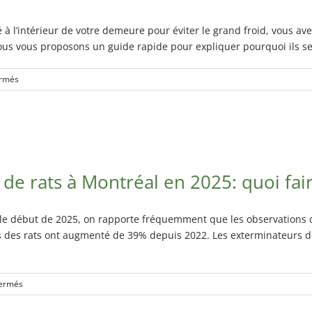
souris
dans
votre
à l’intérieur de votre demeure pour éviter le grand froid, vous av
logement
us vous proposons un guide rapide pour expliquer pourquoi ils se r
sur
ermés
Quels
sont
les
infestations
communes
d’insectes
 de rats à Montréal en 2025: quoi fai
en
hiver?
 le début de 2025, on rapporte fréquemment que les observations 
 des rats ont augmenté de 39% depuis 2022. Les exterminateurs de
sur
ermés
Explosion
de