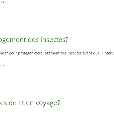
sur
més
Les
effets
psychologiques
des
punaises
de
ogement des insectes?
lit
der pour protéger votre logement des insectes avant que. l'interv
sur
més
Comment
protéger
votre
logement
des
insectes?
s de lit en voyage?