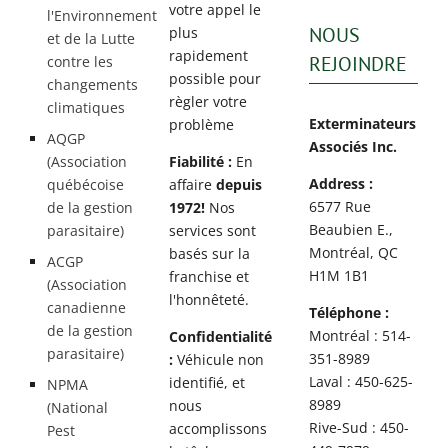
votre appel le
l'Environnement
NOUS
plus
et de la Lutte
rapidement
REJOINDRE
contre les
possible pour
changements
règler votre
climatiques
Exterminateurs
problème
AQGP
Associés Inc.
(Association
Fiabilité :
En
Address :
québécoise
affaire
depuis
6577 Rue
de la gestion
1972!
Nos
Beaubien E.,
parasitaire)
services sont
Montréal, QC
basés sur la
ACGP
H1M 1B1
franchise et
(Association
l'honnêteté.
canadienne
Téléphone :
de la gestion
Montréal : 514-
Confidentialité
parasitaire)
351-8989
:
Véhicule non
Laval : 450-625-
identifié, et
NPMA
8989
nous
(National
Rive-Sud : 450-
accomplissons
Pest