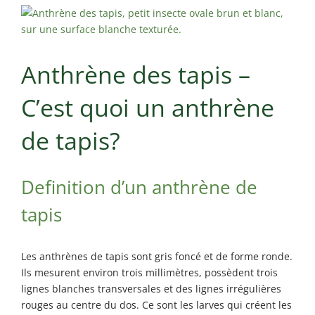
Maisonneuve
Exterminateur
Exterminateur
Longueuil
Montréal-
Exterminateur
Anthrène des tapis –
Nord
Varennes
Exterminateur
C’est quoi un anthrène
Montréal-Est
Exterminateur
de tapis?
Plateau-Mont-
Royal
Definition d’un anthrène de
Exterminateur
Pointe-aux-
tapis
Trembles
Exterminateur
Villeray-St-
Les anthrènes de tapis sont gris foncé et de forme ronde.
Michel-Parc-
Ils mesurent environ trois millimètres, possèdent trois
Extension
lignes blanches transversales et des lignes irrégulières
rouges au centre du dos. Ce sont les larves qui créent les
Exterminateur