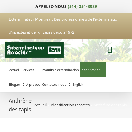
Passer
APPELEZ-NOUS
(514) 351-8989
au
contenu
Exterminateur Montréal : Des professionnels de l’extermination
d’insectes et de rongeurs depuis 1972!
Accueil
Services
Produits d’extermination
Identification
Blogue
À propos
Contactez-nous
English
Anthrène
Accueil
Identification Insectes
Anthrène des tapis
Exterminateur
Exterminateur
Exterminateur
des tapis
Anjou
Boucherville
Laval
Exterminateur
Exterminateur
Hochelaga-
Brossard