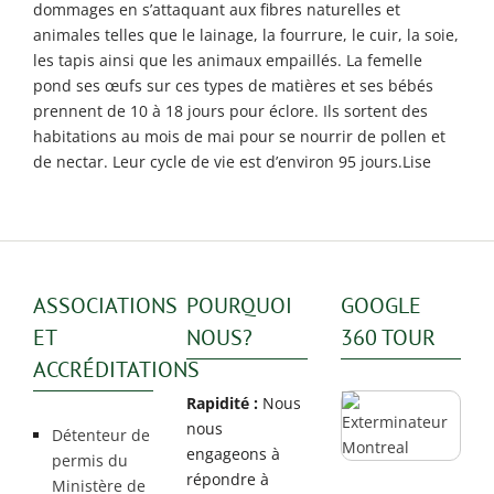
Rosemont / La
dommages en s’attaquant aux fibres naturelles et
Petite Patrie
animales telles que le lainage, la fourrure, le cuir, la soie,
les tapis ainsi que les animaux empaillés. La femelle
Exterminateur
pond ses œufs sur ces types de matières et ses bébés
Rivière-des-
prennent de 10 à 18 jours pour éclore. Ils sortent des
Prairies
habitations au mois de mai pour se nourrir de pollen et
Exterminateur
de nectar. Leur cycle de vie est d’environ 95 jours.Lise
St-Léonard
ASSOCIATIONS
POURQUOI
GOOGLE
ET
NOUS?
360 TOUR
ACCRÉDITATIONS
Rapidité :
Nous
nous
Détenteur de
engageons à
permis du
répondre à
Ministère de