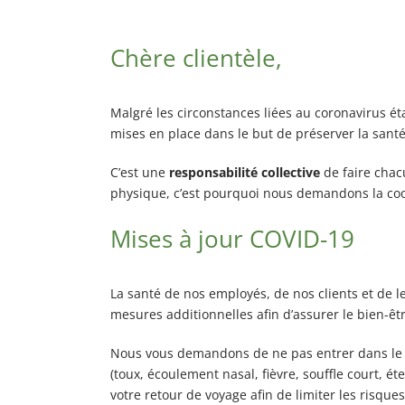
Exterminateur Pointe-aux-Trembles
Exterminateur Villeray-St-Michel-Parc-Extens
Chère clientèle,
Exterminateur Rosemont / La Petite Patrie
Exterminateur Rivière-des-Prairies
Malgré les circonstances liées au coronavirus é
mises en place dans le but de préserver la santé
Exterminateur St-Léonard
C’est une
responsabilité collective
de faire chac
physique, c’est pourquoi nous demandons la coo
Mises à jour COVID-19
La santé de nos employés, de nos clients et de
mesures additionnelles afin d’assurer le bien-êt
Nous vous demandons de ne pas entrer dans le m
(toux, écoulement nasal, fièvre, souffle court, é
votre retour de voyage afin de limiter les risqu