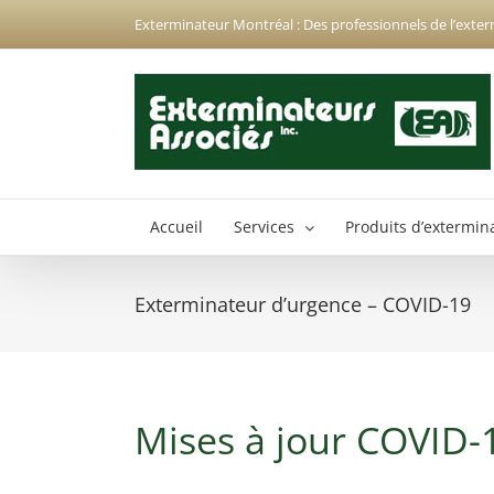
Passer
Exterminateur Montréal : Des professionnels de l’exter
au
contenu
Accueil
Services
Produits d’extermin
Exterminateur d’urgence – COVID-19
Exterminateur Anjou
Exterminateur Hochelaga-Maisonneuve
Exterminateur Montréal-Nord
Mises à jour COVID-
Exterminateur Montréal-Est
Exterminateur Plateau-Mont-Royal