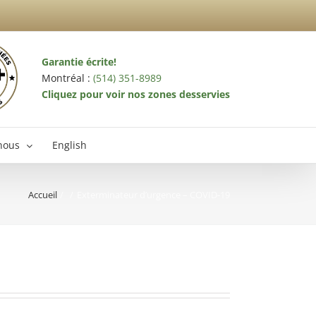
Garantie écrite!
Montréal :
(514) 351-8989
Cliquez pour voir nos zones desservies
nous
English
Accueil
Exterminateur d’urgence – COVID-19
terminateur Laval