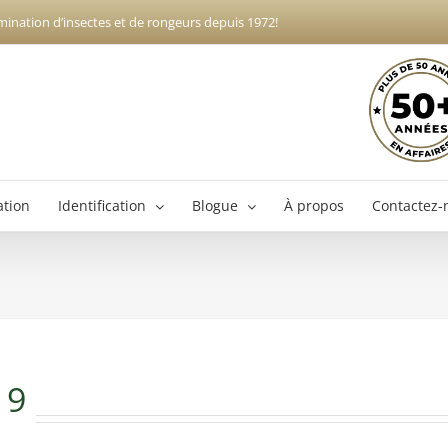
mination d’insectes et de rongeurs depuis 1972!
ation
Identification
Blogue
À propos
Contactez-
Exterminateur Boucherville
Ex
Exterminateur Brossard
Exterminateur Longueuil
19
Exterminateur Varennes