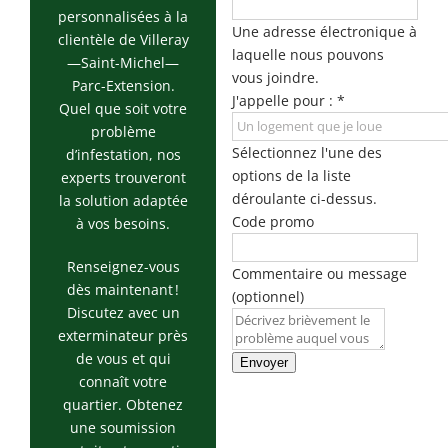
Rosemont / La
personnalisées à la
Petite Patrie
Une adresse électronique à
clientèle de Villeray
laquelle nous pouvons
—Saint-Michel—
Exterminateur
vous joindre.
Rivière-des-
Parc-Extension.
J'appelle pour :
*
Prairies
Quel que soit votre
problème
Exterminateur
Sélectionnez l'une des
d’infestation, nos
St-Léonard
options de la liste
experts trouveront
déroulante ci-dessus.
la solution adaptée
Code promo
à vos besoins.
Renseignez-vous
Commentaire ou message
dès maintenant !
(optionnel)
Discutez avec un
exterminateur près
de vous et qui
Envoyer
connaît votre
quartier. Obtenez
une soumission