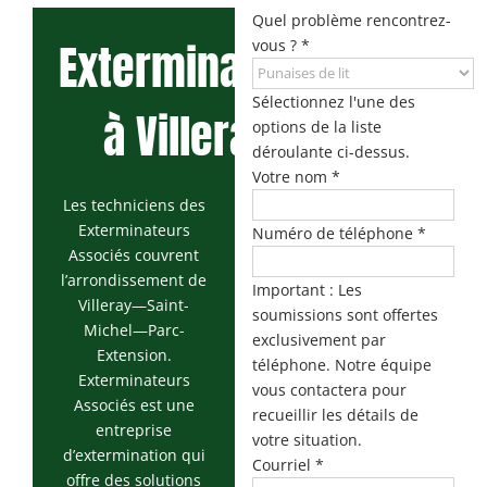
Maisonneuve
Quel problème rencontrez-
Exterminateur
Exterminateur
vous ?
*
Exterminateur
Longueuil
Montréal-
Exterminateur
Nord
Sélectionnez l'une des
à Villeray
Varennes
options de la liste
Exterminateur
déroulante ci-dessus.
Montréal-Est
Votre nom
*
Exterminateur
Les techniciens des
Plateau-Mont-
Exterminateurs
Numéro de téléphone
*
Royal
Associés couvrent
l’arrondissement de
Exterminateur
Important : Les
Villeray—Saint-
Pointe-aux-
soumissions sont offertes
Trembles
Michel—Parc-
exclusivement par
Extension.
téléphone. Notre équipe
Exterminateur
Exterminateurs
Villeray-St-
vous contactera pour
Associés est une
Michel-Parc-
recueillir les détails de
entreprise
Extension
votre situation.
d’extermination qui
Courriel
*
Exterminateur
offre des solutions