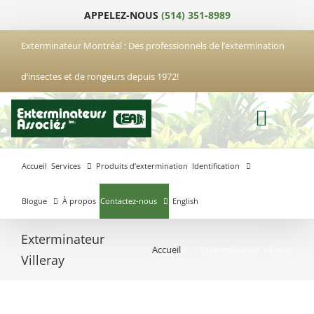
Passer
APPELEZ-NOUS
(514) 351-8989
au
contenu
Exterminateur Montréal : Des professionnels de l’extermination
d’insectes et de rongeurs depuis 1972!
Accueil
Services
Produits d’extermination
Identification
Blogue
À propos
Contactez-nous
English
Exterminateur
Accueil
Exterminateur Villeray
Exterminateur
Exterminateur
Exterminateur
Villeray
Anjou
Boucherville
Laval
Exterminateur
Exterminateur
Hochelaga-
Brossard