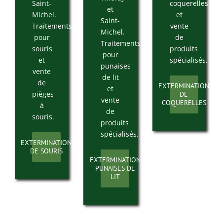
Saint-
coquerelles
et
Michel.
et
Saint-
Traitements
vente
Michel.
pour
de
Traitements
souris
produits
pour
et
spécialisés.
punaises
vente
de lit
de
EXTERMINATION
et
pièges
DE
vente
COQUERELLES
à
de
souris.
produits
spécialisés.
EXTERMINATION
DE SOURIS
EXTERMINATION
PUNAISES DE
LIT