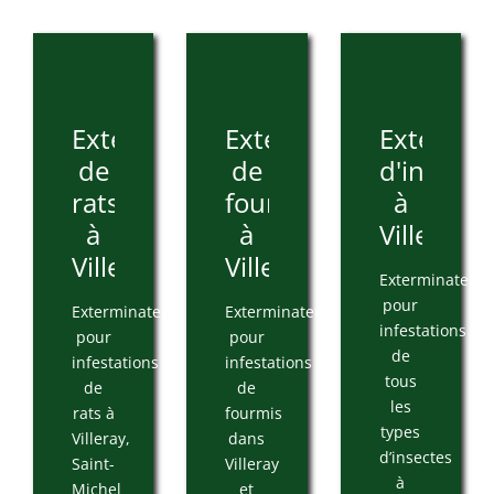
Extermination
Extermination
Extermin
de
de
d'insecte
rats
fourmis
à
à
à
Villeray
Villeray
Villeray
Exterminateur
pour
Exterminateur
Exterminateur
infestations
pour
pour
de
infestations
infestations
tous
de
de
les
rats à
fourmis
types
Villeray,
dans
d’insectes
Saint-
Villeray
à
Michel
et