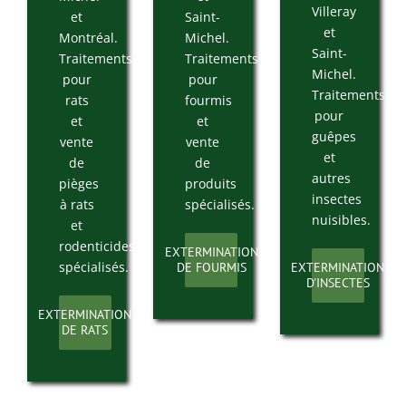
Villeray
et
Saint-
et
Montréal.
Michel.
Saint-
Traitements
Traitements
Michel.
pour
pour
Traitements
rats
fourmis
pour
et
et
guêpes
vente
vente
et
de
de
autres
pièges
produits
insectes
à rats
spécialisés.
nuisibles.
et
rodenticides
EXTERMINATION
spécialisés.
DE FOURMIS
EXTERMINATION
D'INSECTES
EXTERMINATION
DE RATS