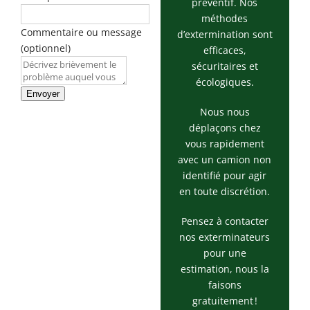
préventif. Nos
méthodes
Commentaire ou message
d’extermination sont
(optionnel)
efficaces,
sécuritaires et
écologiques.
Envoyer
Nous nous
déplaçons chez
vous rapidement
avec un camion non
identifié pour agir
en toute discrétion.
Pensez à contacter
nos exterminateurs
pour une
estimation, nous la
faisons
gratuitement !