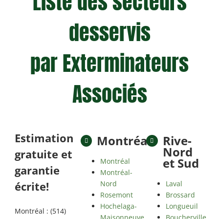
Liste des secteurs
desservis
par Exterminateurs
Associés
Estimation
Montréal
Rive-
Nord
gratuite et
et Sud
Montréal
garantie
Montréal-
Nord
Laval
écrite!
Rosemont
Brossard
Hochelaga-
Longueuil
Montréal : (514)
Maisonneuve
Boucherville