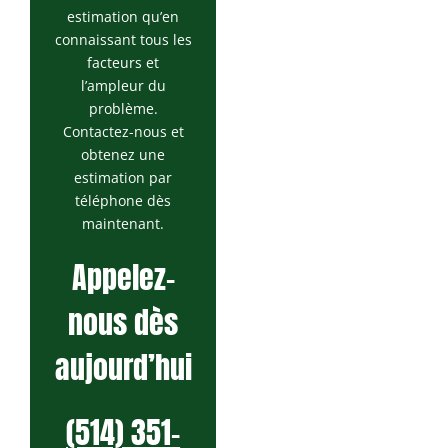
estimation qu’en
connaissant tous les
facteurs et
l’ampleur du
problème.
Contactez-nous et
obtenez une
estimation par
téléphone dès
maintenant.
Appelez-
nous dès
aujourd’hui
(514) 351-