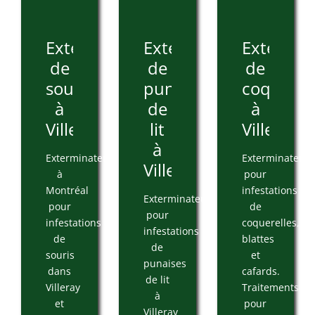
Extermination
Extermination
Extermin
de
de
de
souris
punaises
coquerel
à
de
à
Villeray
lit
Villeray
à
Exterminateur
Exterminateur
Villeray
à
pour
Montréal
infestations
Exterminateur
pour
de
pour
infestations
coquerelles,
infestations
de
blattes
de
souris
et
punaises
dans
cafards.
de lit
Villeray
Traitements
à
et
pour
Villeray