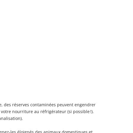
ple, des réserves contaminées peuvent engendrer
otre nourriture au réfrigérateur (si possible !).
nalisation).
 tenez-les éloignés des animaux domestiques et