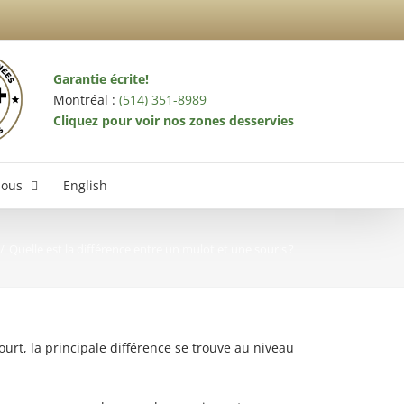
Garantie écrite!
Montréal :
(514) 351-8989
Cliquez pour voir nos zones desservies
nous
English
Quelle est la différence entre un mulot et une souris ?
terminateur Laval
urt, la principale différence se trouve au niveau