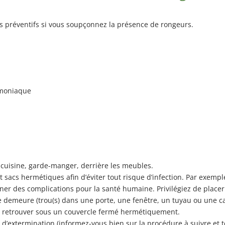
 préventifs si vous soupçonnez la présence de rongeurs.
mmoniaque
cuisine, garde-manger, derrière les meubles.
t sacs hermétiques afin d’éviter tout risque d’infection. Par exem
ner des complications pour la santé humaine. Privilégiez de placer v
e demeure (trou(s) dans une porte, une fenêtre, un tuyau ou une ca
se retrouver sous un couvercle fermé hermétiquement.
d’extermination (informez-vous bien sur la procédure à suivre et