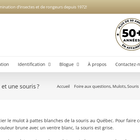
mination d’insectes et de rongeurs depuis 1972!
ation
Identification
Blogue
À propos
Contactez-
 et une souris ?
Accueil
Foire aux questions
Mulots
Souris
Exterminateur Boucherville
Ex
Exterminateur Brossard
Exterminateur Longueuil
ier le mulot à pattes blanches de la souris au Québec. Pour faire co
Exterminateur Varennes
ouleur brune avec un ventre blanc, la souris est grise.