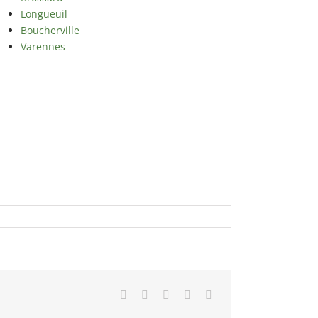
Longueuil
Boucherville
Varennes
Facebook
X
Reddit
LinkedIn
Email