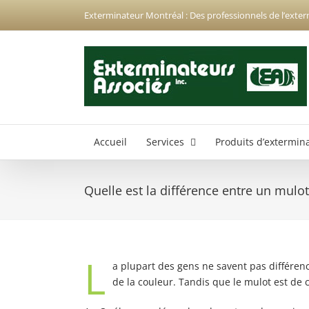
Passer
Exterminateur Montréal : Des professionnels de l’exter
au
contenu
Accueil
Services
Produits d’extermin
Quelle est la différence entre un mulot
Exterminateur Anjou
Exterminateur Hochelaga-Maisonneuve
Exterminateur Montréal-Nord
L
a plupart des gens ne savent pas différenc
Exterminateur Montréal-Est
de la couleur. Tandis que le mulot est de c
Exterminateur Plateau-Mont-Royal