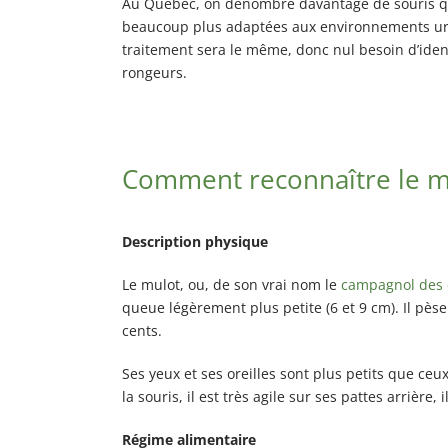
Au Québec, on dénombre davantage de souris qu
Exterminateur Pointe-aux-Trembles
beaucoup plus adaptées aux environnements urba
Exterminateur Villeray-St-Michel-Parc-Extens
traitement sera le même, donc nul besoin d’iden
rongeurs.
Exterminateur Rosemont / La Petite Patrie
Exterminateur Rivière-des-Prairies
Exterminateur St-Léonard
Comment reconnaître le m
Description physique
Le mulot, ou, de son vrai nom le
campagnol des
queue légèrement plus petite (6 et 9 cm). Il pèse
cents.
Ses yeux et ses oreilles sont plus petits que ceux
la souris, il est très agile sur ses pattes arrière,
Régime alimentaire