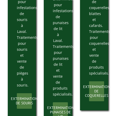
pour
de
pour
infestations
coquerelles,
infestations
de
blattes
de
souris
et
punaises
à
cafards.
de lit
Laval.
Traitements
à
Traitements
pour
Laval.
pour
coquerelles
Traitements
souris
et
pour
et
vente
punaises
vente
de
de lit
de
produits
et
pièges
spécialisés.
vente
à
de
souris.
EXTERMINATION
produits
DE
spécialisés.
COQUERELLES
EXTERMINATION
DE SOURIS
EXTERMINATION
PUNAISES DE