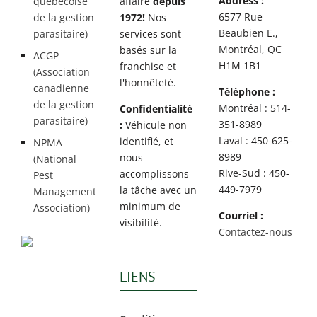
Address :
québécoise
affaire
depuis
6577 Rue
de la gestion
1972!
Nos
Beaubien E.,
parasitaire)
services sont
Montréal, QC
basés sur la
ACGP
H1M 1B1
franchise et
(Association
l'honnêteté.
canadienne
Téléphone :
de la gestion
Montréal : 514-
Confidentialité
parasitaire)
351-8989
:
Véhicule non
Laval : 450-625-
identifié, et
NPMA
8989
nous
(National
Rive-Sud : 450-
accomplissons
Pest
449-7979
la tâche avec un
Management
minimum de
Association)
Courriel :
visibilité.
Contactez-nous
LIENS