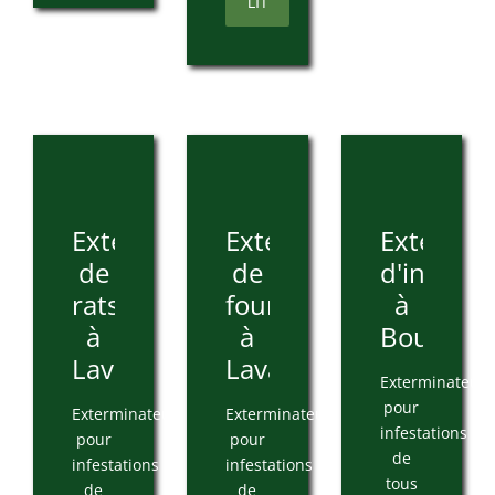
LIT
Extermination
Extermination
Extermin
de
de
d'insecte
rats
fourmis
à
à
à
Bouchervi
Laval
Laval
Exterminateur
pour
Exterminateur
Exterminateur
infestations
pour
pour
de
infestations
infestations
tous
de
de