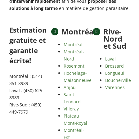
d’
intervenir rapidement
afin de vous
proposer des
solutions à long terme
en matière de gestion parasitaire.
Estimation
Montréal
Rive-
Nord
gratuite et
et Sud
Montréal
garantie
Montréal-
Nord
Laval
écrite!
Rosemont
Brossard
Hochelaga-
Longueuil
Montréal : (514)
Maisonneuve
Boucherville
351-8989
Anjou
Varennes
Laval : (450) 625-
Saint-
8989
Léonard
Rive-Sud : (450)
Villeray
449-7979
Plateau
Mont-Royal
Montréal-
Est