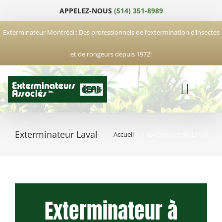
Passer
APPELEZ-NOUS
(514) 351-8989
au
contenu
Exterminateur Montréal : Des professionnels de l’extermination d’insectes
et de rongeurs depuis 1972!
Exterminateur Laval
Accueil
Exterminateur Laval
Exterminateur à