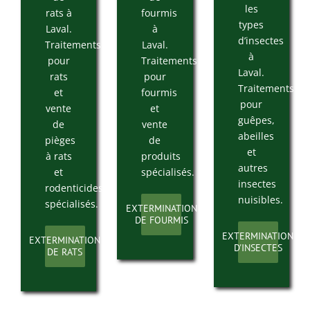
les
rats à
fourmis
types
Laval.
à
d’insectes
Traitements
Laval.
à
pour
Traitements
Laval.
rats
pour
Traitements
et
fourmis
pour
vente
et
guêpes,
de
vente
abeilles
pièges
de
et
à rats
produits
autres
et
spécialisés.
insectes
rodenticides
nuisibles.
spécialisés.
EXTERMINATION
DE FOURMIS
EXTERMINATION
EXTERMINATION
D'INSECTES
DE RATS