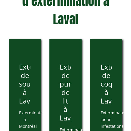
d’extermination à
Laval
Extermination
Extermination
Extermin
de
de
de
souris
punaises
coquerel
à
de
à
Laval
lit
Laval
à
Exterminateur
Exterminateur
Laval
à
pour
Montréal
infestations
Exterminateur