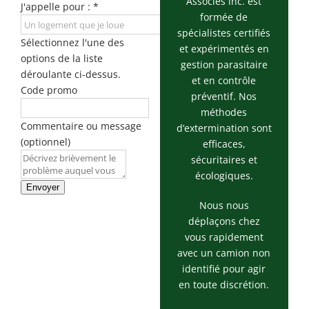
Associés inc. est
J'appelle pour :
*
formée de
spécialistes certifiés
Sélectionnez l'une des
et expérimentés en
options de la liste
gestion parasitaire
déroulante ci-dessus.
et en contrôle
Code promo
préventif. Nos
méthodes
Commentaire ou message
d’extermination sont
(optionnel)
efficaces,
sécuritaires et
écologiques.
Envoyer
Nous nous
déplaçons chez
vous rapidement
avec un camion non
identifié pour agir
en toute discrétion.