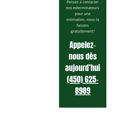
Pensez à contacter
nos exterminateurs
pour une
estimation, nous la
faisons
gratuitement !
Appelez-
nous dès
aujourd’hui
(450) 625-
8989