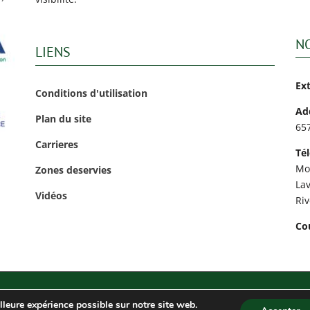
N
LIENS
Ex
Conditions d'utilisation
Ad
Plan du site
65
Carrieres
Té
Mo
Zones deservies
Lav
Vidéos
Ri
Cou
26
lleure expérience possible sur notre site web.