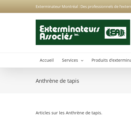
Passer
Exterminateur Montréal : Des professionnels de l’exter
au
contenu
Accueil
Services
Produits d’extermin
Anthrène de tapis
Exterminateur Anjou
Exterminateur Hochelaga-Maisonneuve
Exterminateur Montréal-Nord
Articles sur les Anthrène de tapis.
Exterminateur Montréal-Est
Exterminateur Plateau-Mont-Royal