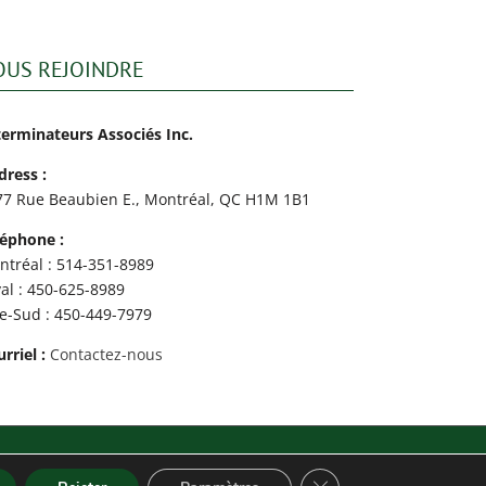
OUS REJOINDRE
terminateurs Associés Inc.
dress :
77 Rue Beaubien E., Montréal, QC H1M 1B1
léphone :
ntréal : 514-351-8989
al : 450-625-8989
ve-Sud : 450-449-7979
rriel :
Contactez-nous
Fermer la bannière des
Facebook
YouTube
X
LinkedIn
Email