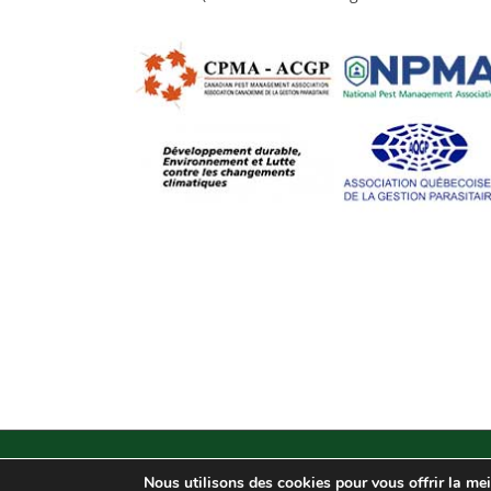
Exterminateurs Associés Inc. © - Tous droits réservés - 20
Nous utilisons des cookies pour vous offrir la mei
Conception site web par
WebCie