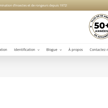
mination d’insectes et de rongeurs depuis 1972!
ation
Identification
Blogue
À propos
Contactez-
Exterminateur Boucherville
Ex
Exterminateur Brossard
Exterminateur Longueuil
Exterminateur Varennes