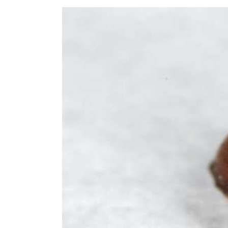
Exterminateur Pointe-aux-Trembles
Exterminateur Villeray-St-Michel-Parc-Extens
Exterminateur Rosemont / La Petite Patrie
Exterminateur Rivière-des-Prairies
Exterminateur St-Léonard