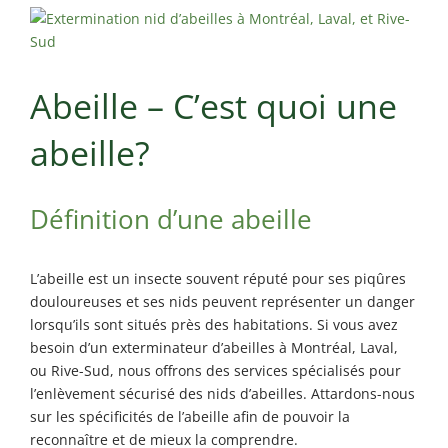
Maisonneuve
Exterminateur
Exterminateur
Longueuil
Montréal-
Exterminateur
Abeille – C’est quoi une
Nord
Varennes
Exterminateur
abeille?
Montréal-Est
Exterminateur
Plateau-Mont-
Définition d’une abeille
Royal
Exterminateur
L’abeille est un insecte souvent réputé pour ses piqûres
Pointe-aux-
douloureuses et ses nids peuvent représenter un danger
Trembles
lorsqu’ils sont situés près des habitations. Si vous avez
Exterminateur
besoin d’un exterminateur d’abeilles à Montréal, Laval,
Villeray-St-
ou Rive-Sud, nous offrons des services spécialisés pour
Michel-Parc-
l’enlèvement sécurisé des nids d’abeilles. Attardons-nous
Extension
sur les spécificités de l’abeille afin de pouvoir la
Exterminateur
reconnaître et de mieux la comprendre.