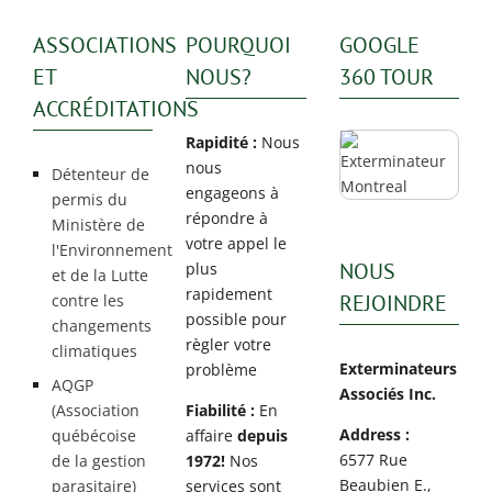
ASSOCIATIONS
POURQUOI
GOOGLE
ET
NOUS?
360 TOUR
ACCRÉDITATIONS
Rapidité :
Nous
nous
Détenteur de
engageons à
permis du
répondre à
Ministère de
votre appel le
l'Environnement
NOUS
plus
et de la Lutte
rapidement
REJOINDRE
contre les
possible pour
changements
règler votre
climatiques
Exterminateurs
problème
AQGP
Associés Inc.
(Association
Fiabilité :
En
Address :
québécoise
affaire
depuis
6577 Rue
de la gestion
1972!
Nos
Beaubien E.,
parasitaire)
services sont