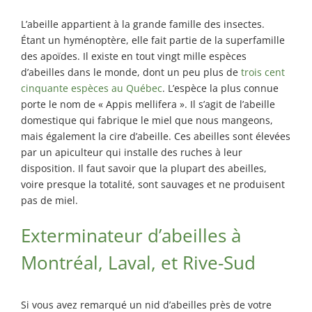
Rosemont / La
Petite Patrie
L’abeille appartient à la grande famille des insectes.
Étant un hyménoptère, elle fait partie de la superfamille
Exterminateur
des apoïdes. Il existe en tout vingt mille espèces
Rivière-des-
d’abeilles dans le monde, dont un peu plus de
trois cent
Prairies
cinquante espèces au Québec
. L’espèce la plus connue
Exterminateur
porte le nom de « Appis mellifera ». Il s’agit de l’abeille
St-Léonard
domestique qui fabrique le miel que nous mangeons,
mais également la cire d’abeille. Ces abeilles sont élevées
par un apiculteur qui installe des ruches à leur
disposition. Il faut savoir que la plupart des abeilles,
voire presque la totalité, sont sauvages et ne produisent
pas de miel.
Exterminateur d’abeilles à
Montréal, Laval, et Rive-Sud
Si vous avez remarqué un nid d’abeilles près de votre