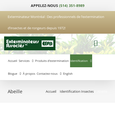
Passer
APPELEZ-NOUS
(514) 351-8989
au
contenu
Exterminateur Montréal : Des professionnels de l’extermination
d’insectes et de rongeurs depuis 1972!
Accueil
Services
Produits d’extermination
Identification
Blogue
À propos
Contactez-nous
English
Abeille
Accueil
Identification Insectes
Abeille
Exterminateur
Exterminateur
Exterminateur
Anjou
Boucherville
Laval
Exterminateur
Exterminateur
Hochelaga-
Brossard