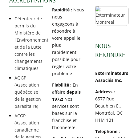
ACCRÉDITATIONS
Rapidité :
Nous
nous
Détenteur de
engageons à
permis du
répondre à
Ministère de
votre appel le
l'Environnement
NOUS
plus
et de la Lutte
rapidement
REJOINDRE
contre les
possible pour
changements
règler votre
climatiques
Exterminateurs
problème
AQGP
Associés Inc.
(Association
Fiabilité :
En
Address :
québécoise
affaire
depuis
6577 Rue
de la gestion
1972!
Nos
Beaubien E.,
parasitaire)
services sont
Montréal, QC
basés sur la
ACGP
H1M 1B1
franchise et
(Association
l'honnêteté.
canadienne
Téléphone :
de la gestion