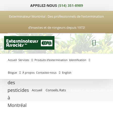
Passer
APPELEZ-NOUS
(514) 351-8989
au
contenu
Exterminateur Montréal : Des professionnels de l’extermination
d’insectes et de rongeurs depuis 1972!
Accueil
Services
Produits d’extermination
Identification
Blogue
À propos
Contactez-nous
English
Utilisation
des
pesticides
Accueil
Conseils
Rats
Utilisation des pesticides à 
Exterminateur
Exterminateur
Exterminateur
à
Anjou
Boucherville
Laval
Montréal
Exterminateur
Exterminateur
Hochelaga-
Brossard