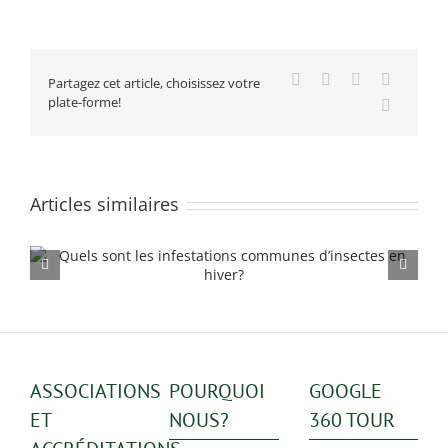
des
pesticides
à
Montréal
Facebook
X
Reddit
LinkedIn
Partagez cet article, choisissez votre
plate-forme!
Email
Articles similaires
Explosion de la population de rats à Montréal en 2025:
quoi faire?
ASSOCIATIONS
POURQUOI
GOOGLE
ET
NOUS?
360 TOUR