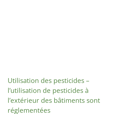
Maisonneuve
Voir
Exterminateur
l'image
Exterminateur
Longueuil
agrandie
Montréal-
Exterminateur
Nord
Varennes
Exterminateur
Montréal-Est
Exterminateur
Plateau-Mont-
Royal
Exterminateur
Pointe-aux-
Trembles
Utilisation des pesticides –
Exterminateur
l’utilisation de pesticides à
Villeray-St-
Michel-Parc-
l’extérieur des bâtiments sont
Extension
réglementées
Exterminateur