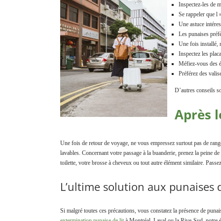
Inspectez-les de m
Se rappeler que l 
Une astuce intéres
Les punaises préfè
Une fois installé, 
Inspectez les plac
Méfiez-vous des é
Préférez des valise
D’autres conseils s
Après l
Une fois de retour de voyage, ne vous empressez surtout pas de ranger
lavables. Concernant votre passage à la buanderie, prenez la peine de 
toilette, votre brosse à cheveux ou tout autre élément similaire. Pass
L’ultime solution aux punaises d
Si malgré toutes ces précautions, vous constatez la présence de punai
extermination punaise de lit
à Montréal, Laval ou la Rive-Sud, notre éq