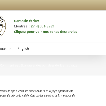
Garantie écrite!
Montréal :
(514) 351-8989
Cliquez pour voir nos zones desservies
nous
English
Comment se débarrasser des punaises de lit en voyage
terminateur Laval
autions afin d’éviter les punaises de lit en voyage, spécialement
ent du prix de la nuitée. Ceci car les punaises de lit n’ont pas de