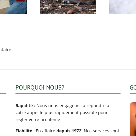
xtermination de
votre maison l’hiver ?
ts professionnelle
taire.
POURQUOI NOUS?
G
Rapidité :
Nous nous engageons à répondre à
votre appel le plus rapidement possible pour
règler votre problème
Fiabilité :
En affaire
depuis 1972!
Nos services sont