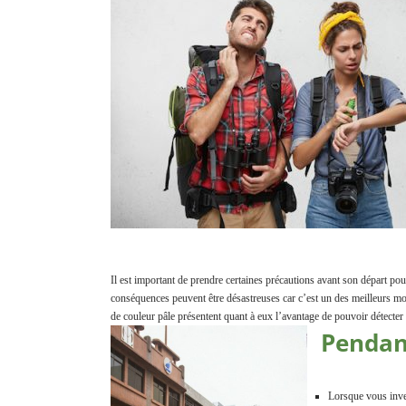
Exterminateur Pointe-aux-Trembles
Exterminateur Villeray-St-Michel-Parc-Extens
Exterminateur Rosemont / La Petite Patrie
Exterminateur Rivière-des-Prairies
Exterminateur St-Léonard
Il est important de prendre certaines précautions avant son départ pou
conséquences peuvent être désastreuses car c’est un des meilleurs moye
de couleur pâle présentent quant à eux l’avantage de pouvoir détecter p
Pendant
Lorsque vous inves