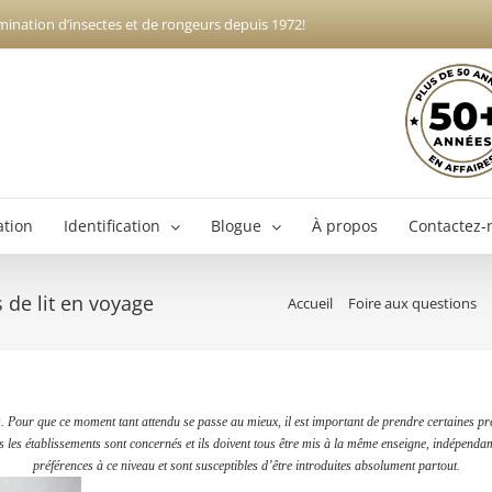
mination d’insectes et de rongeurs depuis 1972!
ation
Identification
Blogue
À propos
Contactez-
de lit en voyage
Accueil
Foire aux questions
Exterminateur Boucherville
Ex
Exterminateur Brossard
Exterminateur Longueuil
Pour que ce moment tant attendu se passe au mieux, il est important de prendre certaines préc
Exterminateur Varennes
s les établissements sont concernés et ils doivent tous être mis à la même enseigne, indépendamm
préférences à ce niveau et sont susceptibles d’être introduites absolument partout.