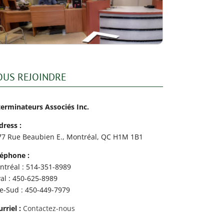
OUS REJOINDRE
terminateurs Associés Inc.
dress :
77 Rue Beaubien E., Montréal, QC H1M 1B1
léphone :
ntréal : 514-351-8989
al : 450-625-8989
ve-Sud : 450-449-7979
rriel :
Contactez-nous