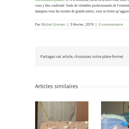
vous y êtes confronté. Seuls de véritables professionnels de l’extermi
épargnez-vous les recettes de grands-mères, vous ne feriez qu’aggrave
Par
Michel Grenier
|
5 février, 2019
|
0 commentaire
Partagez cet article, choisissez votre plate-forme!
Articles similaires
Co
nes qui indiquent
Comment se protéger
votr
ésence de souris
contre les punaises de lit