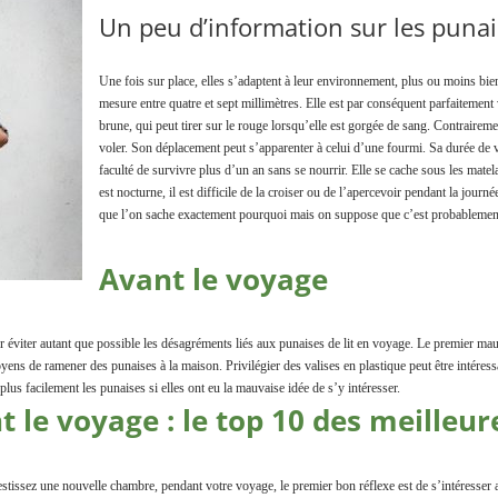
Un peu d’information sur les punais
ion
Une fois sur place, elles s’adaptent à leur environnement, plus ou moins bie
mesure entre quatre et sept millimètres. Elle est par conséquent parfaitement 
brune, qui peut tirer sur le rouge lorsqu’elle est gorgée de sang. Contrairemen
voler. Son déplacement peut s’apparenter à celui d’une fourmi. Sa durée de v
faculté de survivre plus d’un an sans se nourrir. Elle se cache sous les matela
est nocturne, il est difficile de la croiser ou de l’apercevoir pendant la jour
que l’on sache exactement pourquoi mais on suppose que c’est probablement
Avant le voyage
r éviter autant que possible les désagréments liés aux punaises de lit en voyage. Le premier mauv
ns de ramener des punaises à la maison. Privilégier des valises en plastique peut être intéressa
lus facilement les punaises si elles ont eu la mauvaise idée de s’y intéresser.
 le voyage : le top 10 des meilleur
tissez une nouvelle chambre, pendant votre voyage, le premier bon réflexe est de s’intéresser 