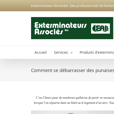
Passer
Exterminateur Montréal : Des professionnels de l’exter
au
contenu
Accueil
Services
Produits d’extermin
Comment se débarrasser des punaises 
Exterminateur Anjou
Exterminateur Hochelaga-Maisonneuve
Exterminateur Montréal-Nord
C’est l’heure pour de nombreux québécois de partir en vacances. 
Exterminateur Montréal-Est
lorsque l’on séjourne dans un hôtel ou le logement d’un tiers. Tou
Exterminateur Plateau-Mont-Royal