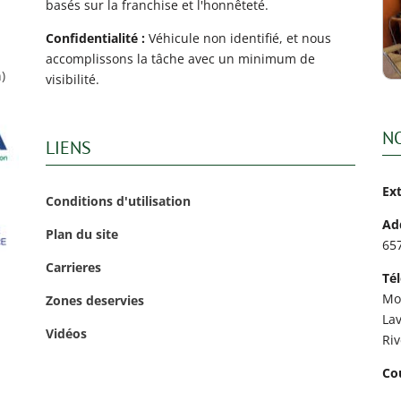
basés sur la franchise et l'honnêteté.
Confidentialité :
Véhicule non identifié, et nous
accomplissons la tâche avec un minimum de
)
visibilité.
N
LIENS
Ex
Conditions d'utilisation
Ad
Plan du site
65
Carrieres
Té
Mo
Zones deservies
Lav
Vidéos
Ri
Cou