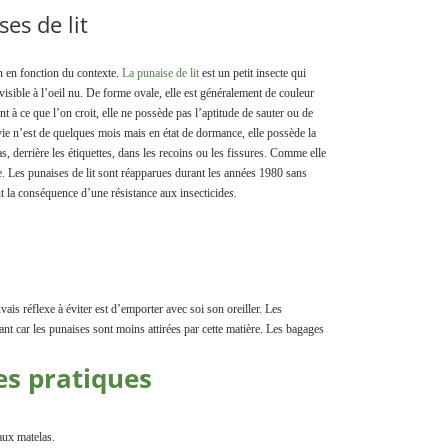
es de lit
n en fonction du contexte.
La punaise de lit
est un petit insecte qui
visible à l’oeil nu. De forme ovale, elle est généralement de couleur
t à ce que l’on croit, elle ne possède pas l’aptitude de sauter ou de
ie n’est de quelques mois mais en état de dormance, elle possède la
s, derrière les étiquettes, dans les recoins ou les fissures. Comme elle
née. Les punaises de lit sont réapparues durant les années 1980 sans
 la conséquence d’une résistance aux insecticide
s.
ais réflexe à éviter est d’emporter avec soi son oreiller. Les
nt car les punaises sont moins attirées par cette matière. Les bagages
es pratiques
aux matelas.