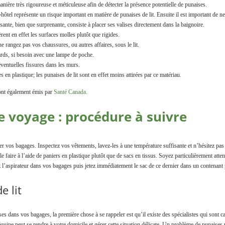
anière très rigoureuse et méticuleuse afin de détecter la présence potentielle de punaises.
»hôtel représente un risque important en matière de punaises de lit. Ensuite il est important de ne
sante, bien que surprenante, consiste à placer ses valises directement dans la baignoire.
rent en effet les surfaces molles plutôt que rigides.
ne rangez pas vos chaussures, ou autres affaires, sous le lit.
ards, si besoin avec une lampe de poche.
ventuelles fissures dans les murs.
s en plastique; les punaises de lit sont en effet moins attirées par ce matériau.
ont également émis par
Santé Canada.
e voyage : procédure à suivre
 vos bagages. Inspectez vos vêtements, lavez-les à une température suffisante et n’hésitez pas 
le faire à l’aide de paniers en plastique plutôt que de sacs en tissus. Soyez particulièrement at
ez l’aspirateur dans vos bagages puis jetez immédiatement le sac de ce dernier dans un contenant
e lit
ses dans vos bagages, la première chose à se rappeler est qu’il existe des spécialistes qui sont
uipe peut se rendre à votre domicile et gérer cette situation délicate. Un problème de punaises