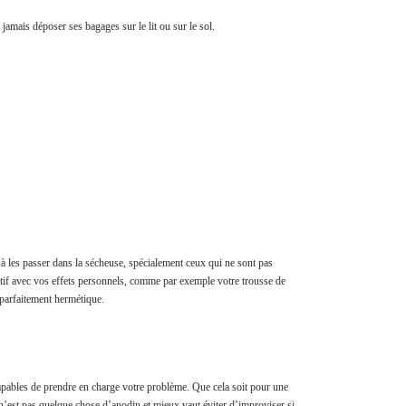
 jamais déposer ses bagages sur le lit ou sur le sol.
à les passer dans la sécheuse, spécialement ceux qui ne sont pas
tentif avec vos effets personnels, comme par exemple votre trousse de
 parfaitement hermétique.
 capables de prendre en charge votre problème. Que cela soit pour une
 n’est pas quelque chose d’anodin et mieux vaut éviter d’improviser si