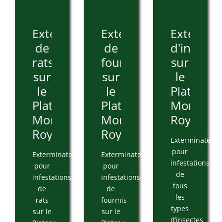
Extermination
Extermination
Extermin
de
de
d'insecte
rats
fourmis
sur
sur
sur
le
le
le
Plateau
Plateau
Plateau
Mont-
Mont-
Mont-
Royal
Royal
Royal
Exterminateur
pour
Exterminateur
Exterminateur
infestations
pour
pour
de
infestations
infestations
tous
de
de
les
rats
fourmis
types
sur le
sur le
d’insectes