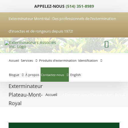
Passer
APPELEZ-NOUS
(514) 351-8989
au
contenu
Exterminateur Montréal : Des professionnels de l’extermination
d’insectes et de rongeurs depuis 1972!
Accueil
Services
Produits d’extermination
Identification
Blogue
À propos
Contactez-nous
English
Exterminateur
Plateau-Mont-
Accueil
Exterminateur Plateau-Mont-Royal
Exterminateur
Exterminateur
Exterminateur
Royal
Anjou
Boucherville
Laval
Exterminateur
Exterminateur
Hochelaga-
Brossard
Maisonneuve