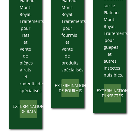
Plateau
Plateau
sur le
Mont-
Mont-
Plateau
Royal.
Royal.
Mont-
Traitements
Traitements
Royal.
pour
pour
Traitements
rats
fourmis
pour
et
et
guêpes
vente
vente
et
de
de
autres
pièges
produits
insectes
à rats
spécialisés.
nuisibles.
et
rodenticides
EXTERMINATION
spécialisés.
DE FOURMIS
EXTERMINATION
D'INSECTES
EXTERMINATION
DE RATS