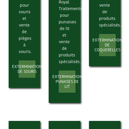
Royal.
pour
vente
Traitements
souris
de
pour
et
produits
punaises
vente
spécialisés.
de lit
de
et
pièges
EXTERMINATION
vente
à
DE
de
COQUERELLES
souris.
produits
spécialisés.
EXTERMINATION
DE SOURIS
EXTERMINATION
PUNAISES DE
LIT