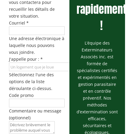
vous contactera pour
rapidement
recueillir les détails de
votre situation.
!
Courriel
*
Une adresse électronique à
L’équipe des
laquelle nous pouvons
Exterminateurs
vous joindre.
Associés inc. est
J'appelle pour :
*
formée de
spécialistes certifiés
Sélectionnez l'une des
et expérimentés en
options de la liste
gestion parasitaire
déroulante ci-dessus.
et en contrôle
Code promo
préventif. Nos
méthodes
Commentaire ou message
d’extermination sont
(optionnel)
efficaces,
sécuritaires et
écologiques.