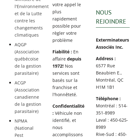
votre appel le
l'Environnement
NOUS
plus
et de la Lutte
rapidement
REJOINDRE
contre les
possible pour
changements
règler votre
climatiques
Exterminateurs
problème
AQGP
Associés Inc.
(Association
Fiabilité :
En
Address :
québécoise
affaire
depuis
6577 Rue
de la gestion
1972!
Nos
Beaubien E.,
parasitaire)
services sont
Montréal, QC
basés sur la
ACGP
H1M 1B1
franchise et
(Association
l'honnêteté.
canadienne
Téléphone :
de la gestion
Montréal : 514-
Confidentialité
parasitaire)
351-8989
:
Véhicule non
Laval : 450-625-
identifié, et
NPMA
8989
nous
(National
Rive-Sud : 450-
accomplissons
Pest