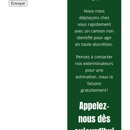
Envoyer
Nous nous
déplaçons chez
vous rapidement
avec un camion non
identifié pour agir
en toute discrétion.
Pensez à contacter
nos exterminateurs
pour une
estimation, nous la
faisons
gratuitement !
Appelez-
nous dès