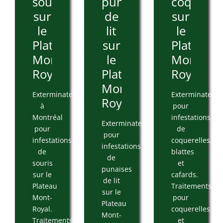
souris
punaises
coquerel
sur
de
sur
le
lit
le
Plateau
sur
Plateau
Mont-
le
Mont-
Royal
Plateau
Royal
Mont-
Exterminateur
Exterminateur
Royal
à
pour
Montréal
infestations
Exterminateur
pour
de
pour
infestations
coquerelles,
infestations
de
blattes
de
souris
et
punaises
sur le
cafards.
de lit
Plateau
Traitements
sur le
Mont-
pour
Plateau
Royal.
coquerelles
Mont-
Traitements
et