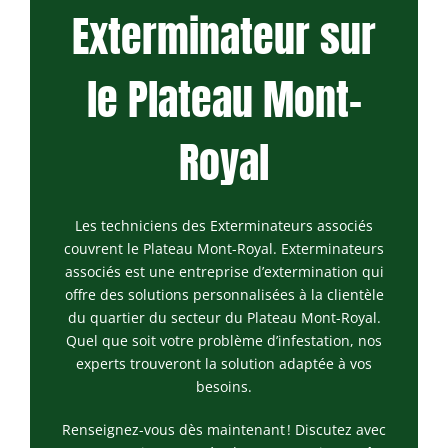
Exterminateur
Exterminateur sur
Exterminateur
Longueuil
Montréal-
Exterminateur
Nord
le Plateau Mont-
Varennes
Exterminateur
Montréal-Est
Royal
Exterminateur
Plateau-Mont-
Royal
Les techniciens des Exterminateurs associés
Exterminateur
couvrent le Plateau Mont-Royal. Exterminateurs
Pointe-aux-
associés est une entreprise d’extermination qui
Trembles
offre des solutions personnalisées à la clientèle
Exterminateur
du quartier du secteur du Plateau Mont-Royal.
Villeray-St-
Quel que soit votre problème d’infestation, nos
Michel-Parc-
experts trouveront la solution adaptée à vos
Extension
besoins.
Exterminateur
Renseignez-vous dès maintenant ! Discutez avec
Rosemont / La