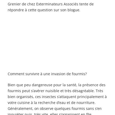
Exterminateur
Grenier de chez Exterminateurs Associés tente de
Exterminateur
Longueuil
répondre à cette question sur son blogue.
Montréal-
Exterminateur
Nord
Varennes
Exterminateur
Montréal-Est
Exterminateur
Plateau-Mont-
Royal
Exterminateur
Pointe-aux-
Trembles
Comment survivre à une invasion de fourmis?
Exterminateur
Bien que peu dangereuse pour la santé, la présence des
Villeray-St-
fourmis peut s’avérer nuisible et très désagréable. Très
Michel-Parc-
Extension
bien organisés, ces insectes s’attaquent principalement à
votre cuisine à la recherche d’eau et de nourriture.
Exterminateur
Généralement, on observe quelques fourmis sans s’en
Rosemont / La
inquiéter puis, très vite, elles s’organisent en file