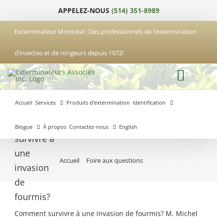
Passer
APPELEZ-NOUS
(514) 351-8989
au
contenu
Exterminateur Montréal : Des professionnels de l’extermination
d’insectes et de rongeurs depuis 1972!
Accueil
Services
Produits d’extermination
Identification
Comment
Blogue
À propos
Contactez-nous
English
survivre à
une
Accueil
Foire aux questions
Comment survivre à un
Exterminateur
Exterminateur
Exterminateur
invasion
Anjou
Boucherville
Laval
de
Exterminateur
Exterminateur
fourmis?
Hochelaga-
Brossard
Maisonneuve
Comment survivre à une invasion de fourmis? M. Michel