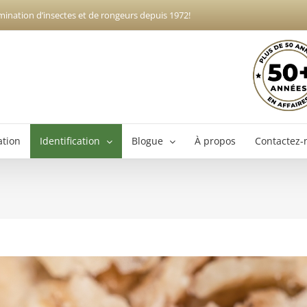
mination d’insectes et de rongeurs depuis 1972!
ation
Identification
Blogue
À propos
Contactez-
Exterminateur Boucherville
Ex
Exterminateur Brossard
Exterminateur Longueuil
Exterminateur Varennes