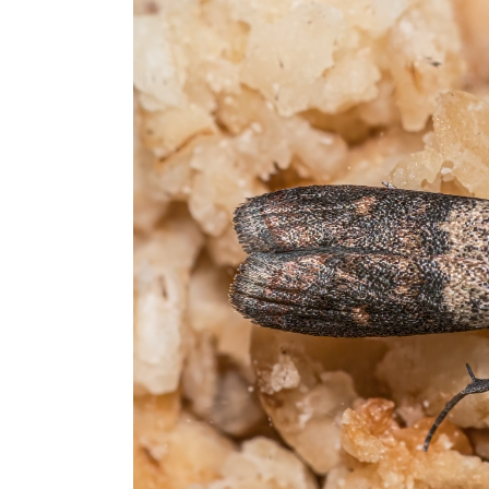
Exterminateur Pointe-aux-Trembles
Exterminateur Villeray-St-Michel-Parc-Extens
Exterminateur Rosemont / La Petite Patrie
Exterminateur Rivière-des-Prairies
Exterminateur St-Léonard