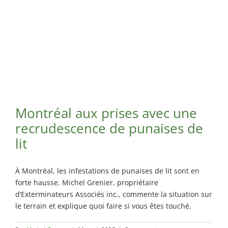
Maisonneuve
Exterminateur
Exterminateur
Longueuil
Montréal-
Exterminateur
Nord
Varennes
Exterminateur
Montréal-Est
Exterminateur
Plateau-Mont-
Montréal aux prises avec une
Royal
recrudescence de punaises de
Exterminateur
lit
Pointe-aux-
Trembles
À Montréal, les infestations de punaises de lit sont en
Exterminateur
forte hausse. Michel Grenier, propriétaire
Villeray-St-
Michel-Parc-
d’Exterminateurs Associés inc., commente la situation sur
Extension
le terrain et explique quoi faire si vous êtes touché.
Exterminateur