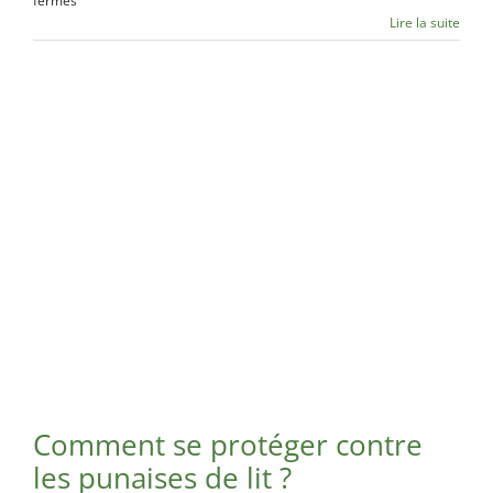
fermés
Comment
Lire la suite
être
sûr
de
faire
appel
à
un
exterminateur
professionnel
Comment se protéger contre
les punaises de lit ?