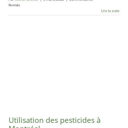
sur
fermés
Comment
Lire la suite
choisir
un
service
d’exterminateur
en
urgence
?
Utilisation des pesticides à