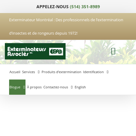
Passer
APPELEZ-NOUS
(514) 351-8989
au
contenu
Exterminateur Montréal : Des professionnels de l’extermination
d’insectes et de rongeurs depuis 1972!
Accueil
Services
Produits d’extermination
Identification
Blogue
À propos
Contactez-nous
English
Exterminateur
Exterminateur
Exterminateur
Anjou
Boucherville
Laval
Exterminateur
Exterminateur
Hochelaga-
Brossard