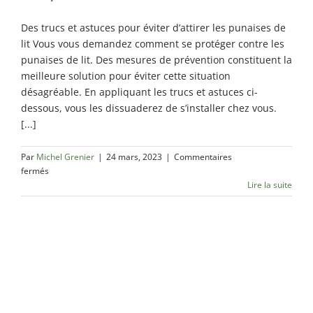
Des trucs et astuces pour éviter d’attirer les punaises de
lit Vous vous demandez comment se protéger contre les
punaises de lit. Des mesures de prévention constituent la
meilleure solution pour éviter cette situation
désagréable. En appliquant les trucs et astuces ci-
dessous, vous les dissuaderez de s’installer chez vous.
[...]
Par
Michel Grenier
|
24 mars, 2023
|
Commentaires
sur
fermés
Comment
Lire la suite
se
protéger
contre
les
punaises
de
lit
?