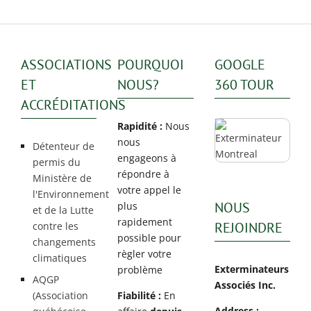
ASSOCIATIONS
POURQUOI
GOOGLE
ET
NOUS?
360 TOUR
ACCRÉDITATIONS
Rapidité :
Nous
nous
Détenteur de
engageons à
permis du
répondre à
Ministère de
votre appel le
l'Environnement
NOUS
plus
et de la Lutte
rapidement
REJOINDRE
contre les
possible pour
changements
règler votre
climatiques
Exterminateurs
problème
AQGP
Associés Inc.
(Association
Fiabilité :
En
Address :