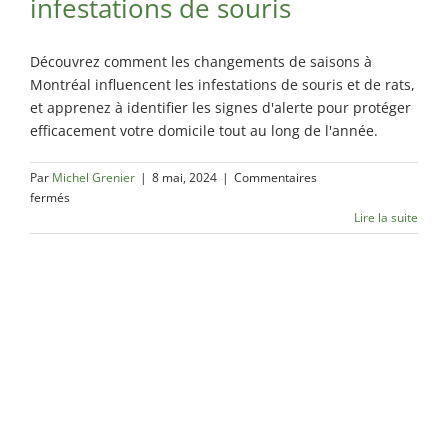
infestations de souris
Découvrez comment les changements de saisons à
Montréal influencent les infestations de souris et de rats,
et apprenez à identifier les signes d'alerte pour protéger
efficacement votre domicile tout au long de l'année.
Par
Michel Grenier
|
8 mai, 2024
|
Commentaires
sur
fermés
Impact
Lire la suite
des
saisons
sur
les
infestations
de
souris