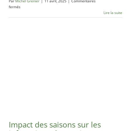
Par
Michel Grenier
|
11 avril, 2025
|
Commentaires
Rosemont / La
sur
fermés
Petite Patrie
Montréal
Lire la suite
aux
Exterminateur
prises
Rivière-des-
avec
Prairies
une
Exterminateur
recrudescence
St-Léonard
de
punaises
de
lit
Impact des saisons sur les