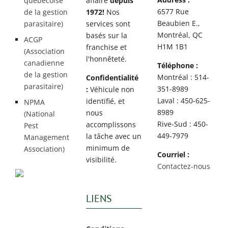
québécoise
affaire
depuis
6577 Rue
de la gestion
1972!
Nos
Beaubien E.,
parasitaire)
services sont
Montréal, QC
basés sur la
ACGP
H1M 1B1
franchise et
(Association
l'honnêteté.
canadienne
Téléphone :
de la gestion
Montréal : 514-
Confidentialité
parasitaire)
351-8989
:
Véhicule non
Laval : 450-625-
identifié, et
NPMA
8989
nous
(National
Rive-Sud : 450-
accomplissons
Pest
449-7979
la tâche avec un
Management
minimum de
Association)
Courriel :
visibilité.
Contactez-nous
LIENS