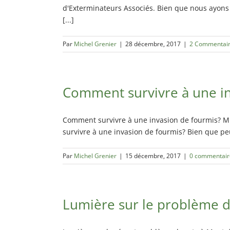
Exterminateur Pointe-aux-Trembles
d'Exterminateurs Associés. Bien que nous ayons pa
[...]
Exterminateur Villeray-St-Michel-Parc-Extens
Exterminateur Rosemont / La Petite Patrie
Par
Michel Grenier
|
28 décembre, 2017
|
2 Commentai
Exterminateur Rivière-des-Prairies
Exterminateur St-Léonard
Comment survivre à une in
Comment survivre à une invasion de fourmis? M.
survivre à une invasion de fourmis? Bien que peu
Par
Michel Grenier
|
15 décembre, 2017
|
0 commentair
Lumière sur le problème d