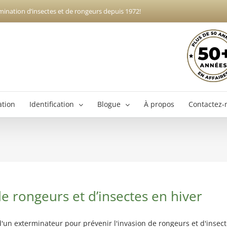
mination d’insectes et de rongeurs depuis 1972!
ation
Identification
Blogue
À propos
Contactez-
Exterminateur Boucherville
Ex
Exterminateur Brossard
Exterminateur Longueuil
de rongeurs et d’insectes en hiver
Exterminateur Varennes
d'un exterminateur pour prévenir l'invasion de rongeurs et d'insect