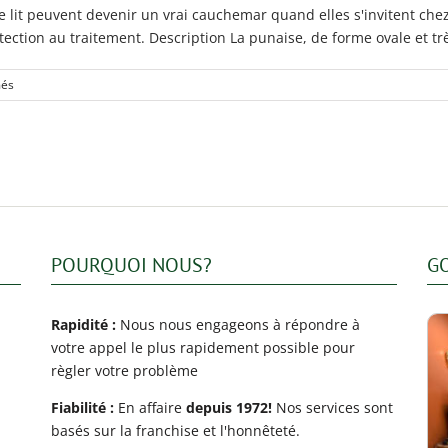
s de lit peuvent devenir un vrai cauchemar quand elles s'invitent c
ction au traitement. Description La punaise, de forme ovale et très 
sur
més
Comment
se
débarrasser
des
punaises
de
lit?
POURQUOI NOUS?
G
Rapidité :
Nous nous engageons à répondre à
votre appel le plus rapidement possible pour
règler votre problème
Fiabilité :
En affaire
depuis 1972!
Nos services sont
basés sur la franchise et l'honnêteté.