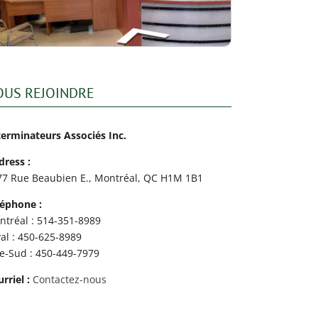
OUS REJOINDRE
terminateurs Associés Inc.
dress :
77 Rue Beaubien E., Montréal, QC H1M 1B1
léphone :
ntréal : 514-351-8989
al : 450-625-8989
ve-Sud : 450-449-7979
rriel :
Contactez-nous