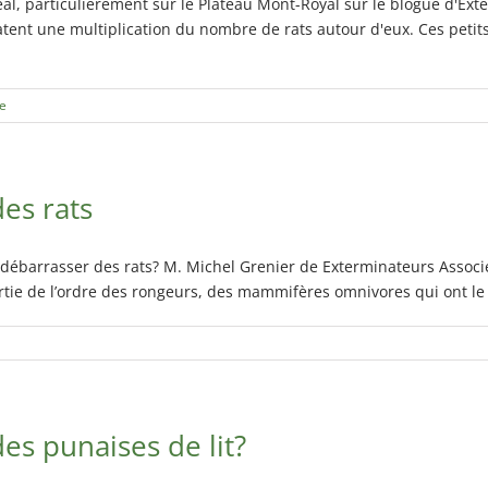
al, particulièrement sur le Plateau Mont-Royal sur le blogue d'Ex
ent une multiplication du nombre de rats autour d'eux. Ces petits 
e
es rats
barrasser des rats? M. Michel Grenier de Exterminateurs Associé
rtie de l’ordre des rongeurs, des mammifères omnivores qui ont le 
s punaises de lit?