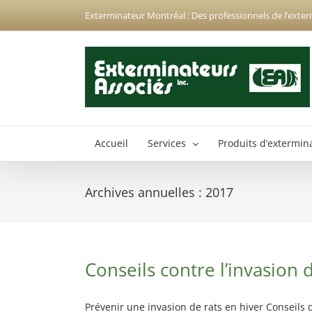
Passer
Exterminateur Montréal : Des professionnels de l’exter
au
contenu
Accueil
Services
Produits d’extermin
Archives annuelles :
2017
Exterminateur Anjou
Exterminateur Hochelaga-Maisonneuve
Exterminateur Montréal-Nord
Conseils contre l’invasion 
Exterminateur Montréal-Est
Exterminateur Plateau-Mont-Royal
Prévenir une invasion de rats en hiver Conseils 