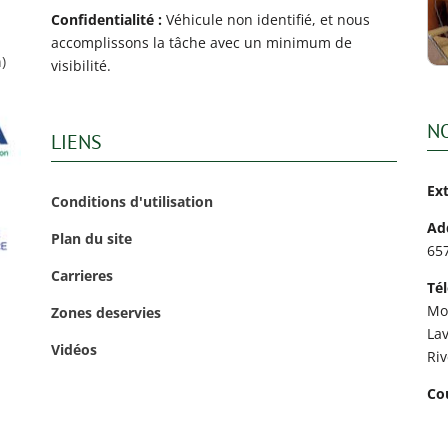
Confidentialité :
Véhicule non identifié, et nous
accomplissons la tâche avec un minimum de
)
visibilité.
N
LIENS
Ex
Conditions d'utilisation
Ad
Plan du site
65
Carrieres
Té
Mo
Zones deservies
Lav
Vidéos
Ri
Cou