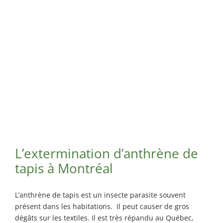
Maisonneuve
Exterminateur
Exterminateur
Longueuil
Montréal-
Exterminateur
Nord
Varennes
Exterminateur
Montréal-Est
Exterminateur
Plateau-Mont-
Royal
Exterminateur
Pointe-aux-
L’extermination d’anthrène de
Trembles
tapis à Montréal
Exterminateur
Villeray-St-
Michel-Parc-
L’anthrène de tapis est un insecte parasite souvent
Extension
présent dans les habitations. Il peut causer de gros
Exterminateur
dégâts sur les textiles. Il est très répandu au Québec,