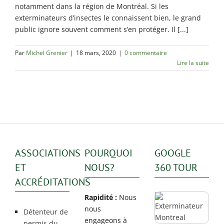
Rosemont / La
notamment dans la région de Montréal. Si les
Petite Patrie
exterminateurs d’insectes le connaissent bien, le grand
public ignore souvent comment s’en protéger. Il [...]
Exterminateur
Rivière-des-
Prairies
Par
Michel Grenier
|
18 mars, 2020
|
0 commentaire
Lire la suite
Exterminateur
St-Léonard
ASSOCIATIONS
POURQUOI
GOOGLE
ET
NOUS?
360 TOUR
ACCRÉDITATIONS
Rapidité :
Nous
nous
Détenteur de
engageons à
permis du