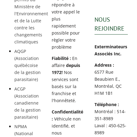
répondre à
Ministère de
votre appel le
l'Environnement
NOUS
plus
et de la Lutte
rapidement
REJOINDRE
contre les
possible pour
changements
règler votre
climatiques
Exterminateurs
problème
AQGP
Associés Inc.
(Association
Fiabilité :
En
Address :
québécoise
affaire
depuis
6577 Rue
de la gestion
1972!
Nos
Beaubien E.,
parasitaire)
services sont
Montréal, QC
basés sur la
ACGP
H1M 1B1
franchise et
(Association
l'honnêteté.
canadienne
Téléphone :
de la gestion
Montréal : 514-
Confidentialité
parasitaire)
351-8989
:
Véhicule non
Laval : 450-625-
identifié, et
NPMA
8989
nous
(National