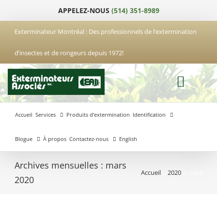
Passer
APPELEZ-NOUS
(514) 351-8989
au
contenu
Exterminateur Montréal : Des professionnels de l’extermination
d’insectes et de rongeurs depuis 1972!
Accueil
Services
Produits d’extermination
Identification
Blogue
À propos
Contactez-nous
English
Archives mensuelles :
mars
Accueil
2020
mars
Exterminateur
Exterminateur
Exterminateur
2020
Anjou
Boucherville
Laval
Exterminateur
Exterminateur
Hochelaga-
Brossard