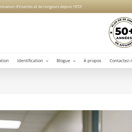
mination d’insectes et de rongeurs depuis 1972!
ation
Identification
Blogue
À propos
Contactez-
Exterminateur Boucherville
Ex
Exterminateur Brossard
Exterminateur Longueuil
Exterminateur Varennes