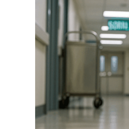
Exterminateur Pointe-aux-Trembles
Exterminateur Villeray-St-Michel-Parc-Extens
Exterminateur Rosemont / La Petite Patrie
Exterminateur Rivière-des-Prairies
Exterminateur St-Léonard