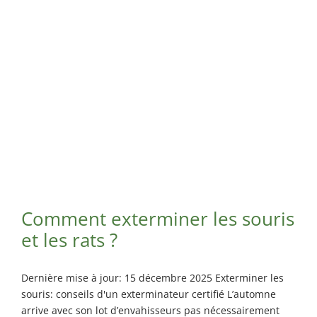
Maisonneuve
Exterminateur
Exterminateur
Longueuil
Montréal-
Exterminateur
Nord
Varennes
Exterminateur
Montréal-Est
Exterminateur
Plateau-Mont-
Royal
Exterminateur
Pointe-aux-
Comment exterminer les souris
Trembles
et les rats ?
Exterminateur
Villeray-St-
Michel-Parc-
Dernière mise à jour: 15 décembre 2025 Exterminer les
Extension
souris: conseils d'un exterminateur certifié L’automne
Exterminateur
arrive avec son lot d’envahisseurs pas nécessairement