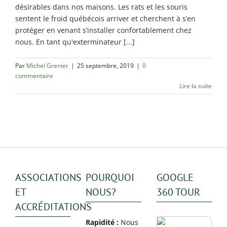
Rosemont / La
désirables dans nos maisons. Les rats et les souris
Petite Patrie
sentent le froid québécois arriver et cherchent à s’en
protéger en venant s’installer confortablement chez
Exterminateur
nous. En tant qu'exterminateur [...]
Rivière-des-
Prairies
Par
Michel Grenier
|
25 septembre, 2019
|
0
Exterminateur
commentaire
St-Léonard
Lire la suite
ASSOCIATIONS
POURQUOI
GOOGLE
ET
NOUS?
360 TOUR
ACCRÉDITATIONS
Rapidité :
Nous