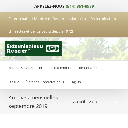
Passer
APPELEZ-NOUS
(514) 351-8989
au
contenu
Exterminateur Montréal : Des professionnels de l’extermination
d’insectes et de rongeurs depuis 1972!
Accueil
Services
Produits d’extermination
Identification
Blogue
À propos
Contactez-nous
English
Archives mensuelles :
Accueil
2019
septembre
Exterminateur
Exterminateur
Exterminateur
septembre 2019
Anjou
Boucherville
Laval
Exterminateur
Exterminateur
Hochelaga-
Brossard