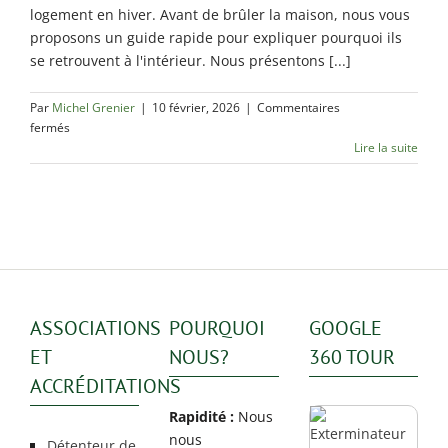
Rosemont / La
logement en hiver. Avant de brûler la maison, nous vous
Petite Patrie
proposons un guide rapide pour expliquer pourquoi ils
se retrouvent à l'intérieur. Nous présentons [...]
Exterminateur
Rivière-des-
Prairies
Par
Michel Grenier
|
10 février, 2026
|
Commentaires
sur
fermés
Exterminateur
Quels
Lire la suite
St-Léonard
sont
les
infestations
communes
d’insectes
en
hiver?
ASSOCIATIONS
POURQUOI
GOOGLE
ET
NOUS?
360 TOUR
ACCRÉDITATIONS
Rapidité :
Nous
nous
Détenteur de