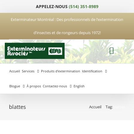
Passer
APPELEZ-NOUS
(514) 351-8989
au
contenu
Exterminateur Montréal : Des professionnels de l’extermination
d’insectes et de rongeurs depuis 1972!
Accueil
Services
Produits d’extermination
Identification
Blogue
À propos
Contactez-nous
English
blattes
Accueil
Tag:
blattes
Exterminateur
Exterminateur
Exterminateur
Anjou
Boucherville
Laval
Exterminateur
Exterminateur
Hochelaga-
Brossard