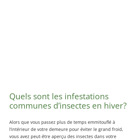
Maisonneuve
Exterminateur
Exterminateur
Longueuil
Montréal-
Exterminateur
Nord
Varennes
Exterminateur
Montréal-Est
Exterminateur
Plateau-Mont-
Royal
Exterminateur
Pointe-aux-
Quels sont les infestations
Trembles
communes d’insectes en hiver?
Exterminateur
Villeray-St-
Michel-Parc-
Alors que vous passez plus de temps emmitouflé à
Extension
l’intérieur de votre demeure pour éviter le grand froid,
Exterminateur
vous avez peut-être aperçu des insectes dans votre