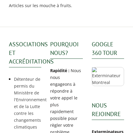
Maisonneuve
Articles sur les mouche à fruits.
Exterminateur
Exterminateur
Longueuil
Montréal-
Exterminateur
Nord
Varennes
Exterminateur
ASSOCIATIONS
POURQUOI
GOOGLE
Montréal-Est
ET
NOUS?
360 TOUR
Exterminateur
ACCRÉDITATIONS
Plateau-Mont-
Royal
Rapidité :
Nous
Exterminateur
nous
Détenteur de
Pointe-aux-
engageons à
permis du
Trembles
répondre à
Ministère de
votre appel le
l'Environnement
Exterminateur
NOUS
plus
et de la Lutte
Villeray-St-
rapidement
Michel-Parc-
REJOINDRE
contre les
possible pour
Extension
changements
règler votre
climatiques
Exterminateur
Exterminateurs
problème