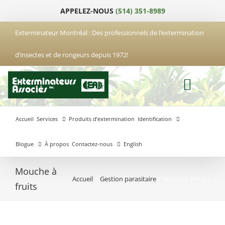
Passer
APPELEZ-NOUS
(514) 351-8989
au
contenu
Exterminateur Montréal : Des professionnels de l’extermination
d’insectes et de rongeurs depuis 1972!
Accueil
Services
Produits d’extermination
Identification
Blogue
À propos
Contactez-nous
English
Mouche à
Accueil
Gestion parasitaire
Mouche à fruits
Exterminateur
Exterminateur
Exterminateur
fruits
Anjou
Boucherville
Laval
Exterminateur
Exterminateur
Hochelaga-
Brossard