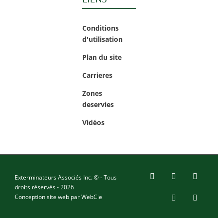
Conditions
d'utilisation
Plan du site
Carrieres
Zones
deservies
Vidéos
Exterminateurs Associés Inc. © - Tous
Facebook
YouTube
X
droits réservés - 2026
Conception site web par
WebCie
LinkedIn
Email