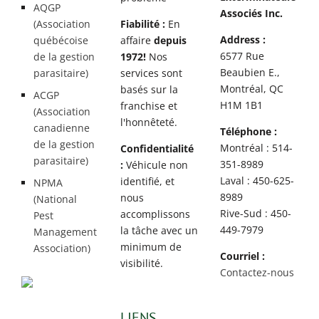
Rosemont / La
AQGP
Associés Inc.
Petite Patrie
(Association
Fiabilité :
En
Address :
québécoise
affaire
depuis
Exterminateur
6577 Rue
de la gestion
1972!
Nos
Rivière-des-
Beaubien E.,
parasitaire)
services sont
Prairies
Montréal, QC
basés sur la
ACGP
Exterminateur
H1M 1B1
franchise et
(Association
St-Léonard
l'honnêteté.
canadienne
Téléphone :
de la gestion
Montréal : 514-
Confidentialité
parasitaire)
351-8989
:
Véhicule non
Laval : 450-625-
identifié, et
NPMA
8989
nous
(National
Rive-Sud : 450-
accomplissons
Pest
449-7979
la tâche avec un
Management
minimum de
Association)
Courriel :
visibilité.
Contactez-nous
LIENS