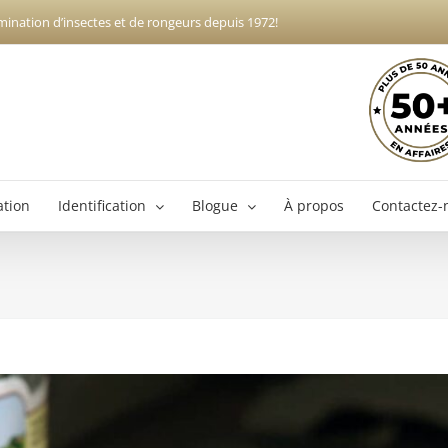
mination d’insectes et de rongeurs depuis 1972!
ation
Identification
Blogue
À propos
Contactez-
Exterminateur Boucherville
Ex
Exterminateur Brossard
Exterminateur Longueuil
Exterminateur Varennes