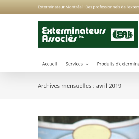
Passer
Exterminateur Montréal : Des professionnels de l’exter
au
contenu
Accueil
Services
Produits d’extermin
Archives mensuelles :
avril 2019
Exterminateur Anjou
Exterminateur Hochelaga-Maisonneuve
Exterminateur Montréal-Nord
Exterminateur Montréal-Est
Exterminateur Plateau-Mont-Royal