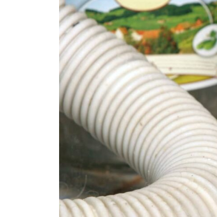
Exterminateur Pointe-aux-Trembles
Exterminateur Villeray-St-Michel-Parc-Extens
Exterminateur Rosemont / La Petite Patrie
Exterminateur Rivière-des-Prairies
Exterminateur St-Léonard